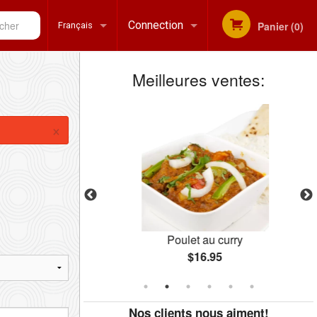
her
Connection
Panier (0)
Français
Meilleures ventes:
Inscription
Français
×
English
Poulet au curry
$16.95
Nos clients nous aiment!