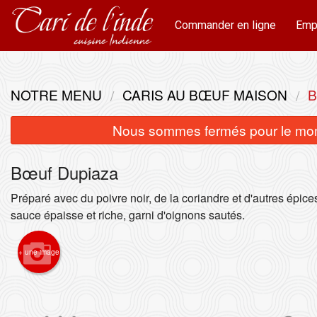
Commander en ligne
Emp
NOTRE MENU
CARIS AU BŒUF MAISON
B
Nous sommes fermés pour le mom
Bœuf Dupiaza
Préparé avec du poivre noir, de la coriandre et d'autres épic
sauce épaisse et riche, garni d'oignons sautés.
+ une image