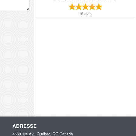
18
avis
ADRESSE
4560 1re Av., Québec, QC
Canada