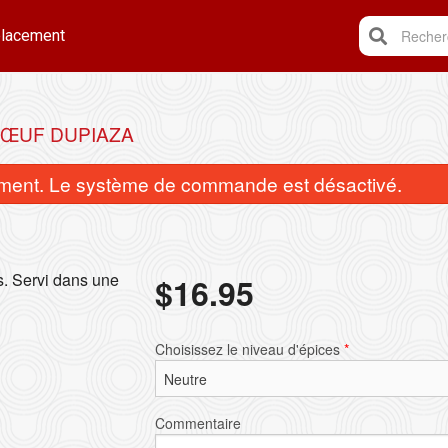
lacement
Recherc
ŒUF DUPIAZA
ent. Le système de commande est désactivé.
es. Servi dans une
$
16.95
Nan à l'ail
Papadam
Choisissez le niveau d'épices
*
$16.50
$3.95
Commentaire