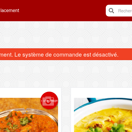
lacement
Recherc
ent. Le système de commande est désactivé.
Riz Pilao
Poulet au cu
+ une image
$6.95
$16.95