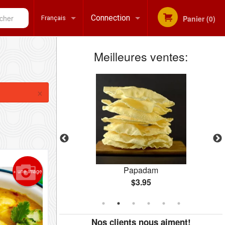
her
Connection
Panier (0)
Français
Meilleures ventes:
Inscription
Français
×
English
rry
Papadam
+ une image
$3.95
Nos clients nous aiment!