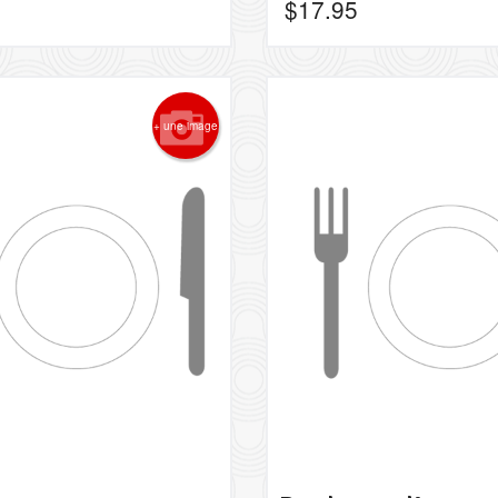
$
17.95
+ une image