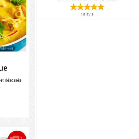
18
avis
 seulement
ue
let désossés
.