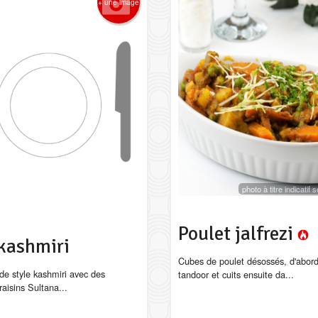
+ une image
photo à titre indicatif
Poulet jalfrezi
 kashmiri
Cubes de poulet désossés, d'abord 
 de style kashmiri avec des
tandoor et cuits ensuite da...
aisins Sultana...