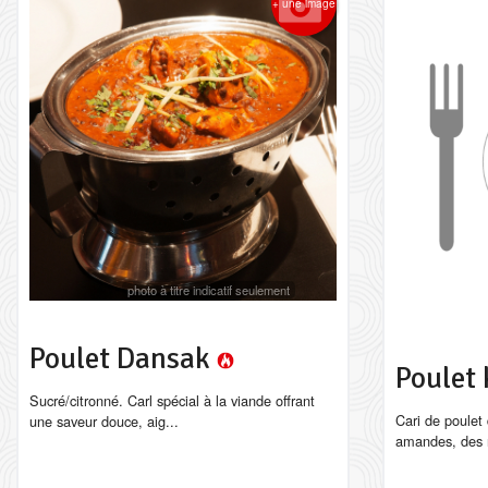
+ une image
photo à titre indicatif seulement
Poulet Dansak
Poulet
Sucré/citronné. Carl spécial à la viande offrant
Cari de poulet
une saveur douce, aig...
amandes, des r