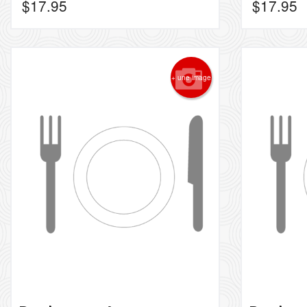
$
17.95
$
17.95
+ une image