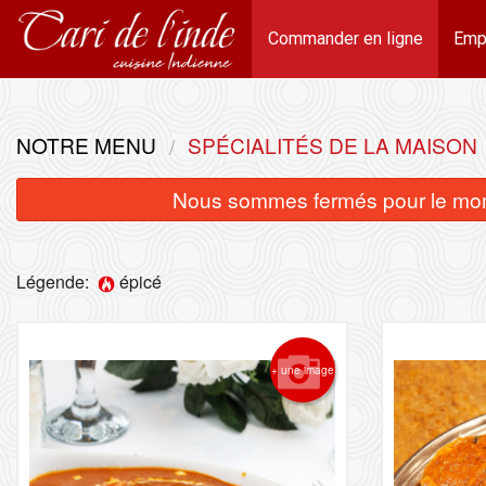
Commander en ligne
Emp
NOTRE MENU
SPÉCIALITÉS DE LA MAISON
Nous sommes fermés pour le mom
Légende:
épicé
+ une image