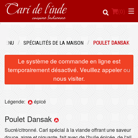
(
0
)
 MENU
SPÉCIALITÉS DE LA MAISON
POULET DANSAK
Commander en ligne
Le système de commande en ligne est
Emplacement
×
temporairement désactivé. Veuillez appeler ou
nous visiter.
Français
Connection
Légende:
épicé
Inscription
Poulet Dansak
Panier (0)
Sucré/citronné. Carl spécial à la viande offrant une saveur
douce, aigre et piquante, fait avec de l'huile épicée, de l'ail,