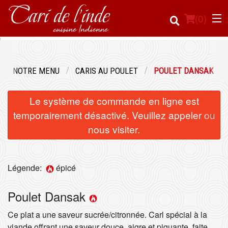
(
0
)
NOTRE MENU
CARIS AU POULET
POULET DANSAK
Commander en ligne
Le système de commande en ligne est
Emplacement
×
temporairement désactivé. Veuillez appeler ou
nous visiter.
Français
Connection
Légende:
épicé
Inscription
Poulet Dansak
Panier (0)
Ce plat a une saveur sucrée/citronnée. Carl spécial à la
viande offrant une saveur douce, aigre et piquante, faite