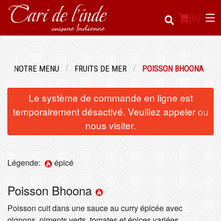
(
0
)
NOTRE MENU
FRUITS DE MER
POISSON BHOONA
Commander en ligne
Le système de commande en ligne est
Emplacement
×
temporairement désactivé. Veuillez appeler ou
nous visiter.
Français
Connection
Légende:
épicé
Inscription
Poisson Bhoona
Panier (0)
Poisson cuit dans une sauce au curry épicée avec
oignons, piments verts, tomates et épices variées.