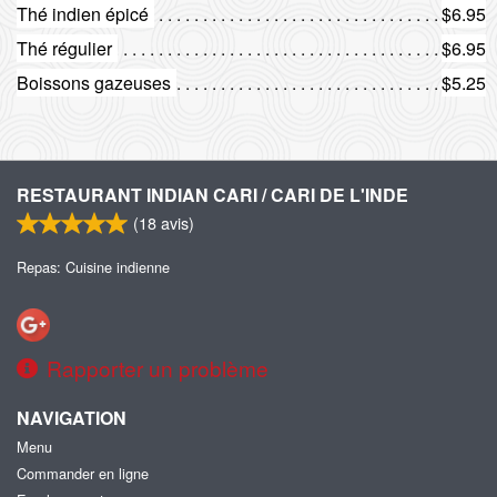
Thé indien épicé
$6.95
Thé régulier
$6.95
Boissons gazeuses
$5.25
RESTAURANT INDIAN CARI / CARI DE L'INDE
(
18
avis)
Repas: Cuisine indienne
Rapporter un problème
NAVIGATION
Menu
Commander en ligne