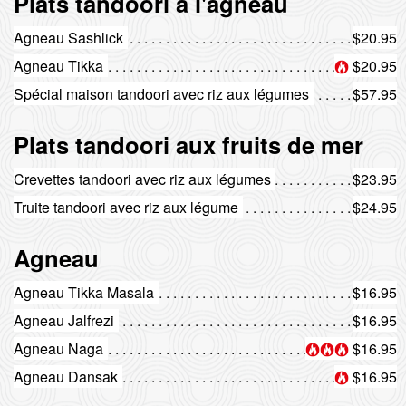
Plats tandoori à l'agneau
Agneau Sashlick
$20.95
Agneau Tikka
$20.95
Spécial maison tandoori avec riz aux légumes
$57.95
Plats tandoori aux fruits de mer
Crevettes tandoori avec riz aux légumes
$23.95
Truite tandoori avec riz aux légume
$24.95
Agneau
Agneau Tikka Masala
$16.95
Agneau Jalfrezi
$16.95
Agneau Naga
$16.95
Agneau Dansak
$16.95