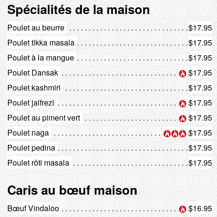
Spécialités de la maison
Poulet au beurre
$17.95
Poulet tikka masala
$17.95
Poulet à la mangue
$17.95
Poulet Dansak
$17.95
Poulet kashmiri
$17.95
Poulet jalfrezi
$17.95
Poulet au piment vert
$17.95
Poulet naga
$17.95
Poulet pedina
$17.95
Poulet rôti masala
$17.95
Caris au bœuf maison
Bœuf Vindaloo
$16.95