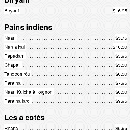
Biryani
$16.95
Pains indiens
Naan
$5.75
Nan à l'ail
$16.50
Papadam
$3.95
Chapati
$5.50
Tandoori rôti
$6.50
Paratha
$7.95
Naan Kulcha à l'oignon
$6.50
Paratha farci
$9.95
Les à cotés
Rhaita
$5.95