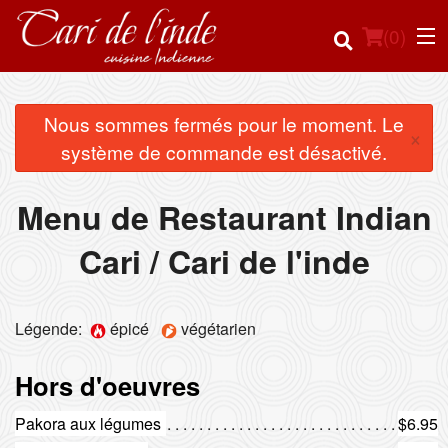
(
0
)
Nous sommes fermés pour le moment. Le
×
système de commande est désactivé.
Commander en ligne
Menu de Restaurant Indian
Emplacement
Cari / Cari de l'inde
Français
Connection
Légende:
épicé
végétarien
Inscription
Hors d'oeuvres
Panier (0)
Pakora aux légumes
$6.95