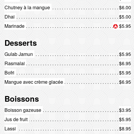
Chutney à la mangue
$6.00
Dhai
$5.00
Marinade
$5.95
Desserts
Gulab Jamun
$5.95
Rasmalai
$6.95
Bofri
$5.95
Mangue avec crème glacée
$6.95
Boissons
Boisson gazeuse
$3.95
Jus de fruit
$5.95
Lassi
$8.95