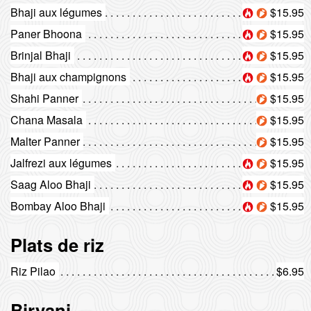
Bhaji aux légumes
$15.95
Paner Bhoona
$15.95
Brinjal Bhaji
$15.95
Bhaji aux champignons
$15.95
Shahi Panner
$15.95
Chana Masala
$15.95
Malter Panner
$15.95
Jalfrezi aux légumes
$15.95
Saag Aloo Bhaji
$15.95
Bombay Aloo Bhaji
$15.95
Plats de riz
Riz Pilao
$6.95
Biryani