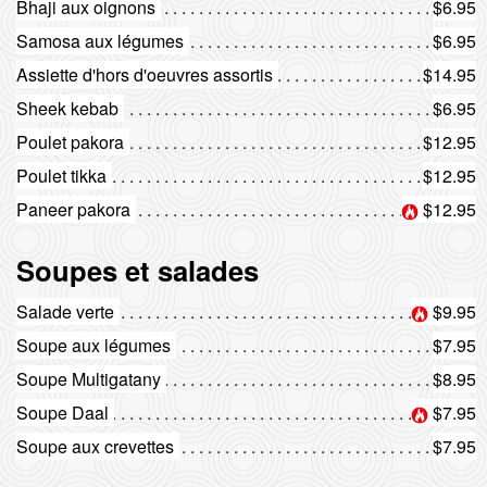
Bhaji aux oignons
$6.95
Samosa aux légumes
$6.95
Rechercher
Assiette d'hors d'oeuvres assortis
$14.95
Sheek kebab
$6.95
Poulet pakora
$12.95
Poulet tikka
$12.95
Paneer pakora
$12.95
Soupes et salades
Salade verte
$9.95
Soupe aux légumes
$7.95
Soupe Multigatany
$8.95
Soupe Daal
$7.95
Soupe aux crevettes
$7.95