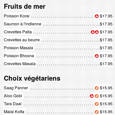
Fruits de mer
Poisson Korai
$17.95
Saumon à l'indienne
$17.95
Crevettes Patia
$17.95
Crevettes au beurre
$17.95
Poisson Masala
$17.95
Poisson Bhoona
$17.95
Crevettes Masala
$17.95
Choix végétariens
Saag Panner
$15.95
Aloo Gobi
$15.95
Tara Daal
$15.95
Malai Kofta
$15.95