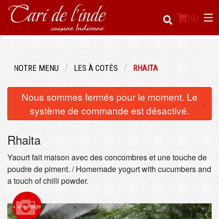
(
0
)
NOTRE MENU
LES À COTÉS
RHAITA
Commander en ligne
Nous sommes fermés pour le moment. Le
×
Emplacement
système de commande est désactivé.
Français
Rhaita
Connection
Yaourt fait maison avec des concombres et une touche de
poudre de piment. / Homemade yogurt with cucumbers and
Inscription
a touch of chilli powder.
Panier (0)
+ une image