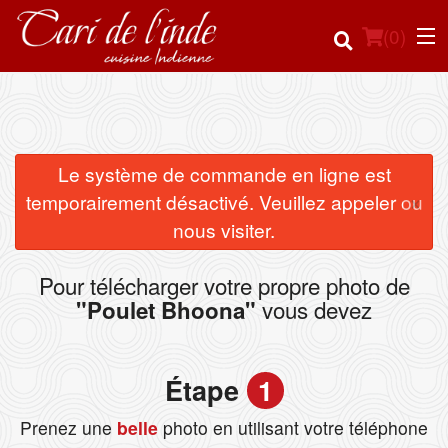
(
0
)
Commander en ligne
Le système de commande en ligne est
×
temporairement désactivé. Veuillez appeler ou
Emplacement
nous visiter.
Français
Pour télécharger votre propre photo de
vous devez
"Poulet Bhoona"
Connection
Inscription
Étape
1
Panier (0)
Prenez une
belle
photo en utilisant votre téléphone