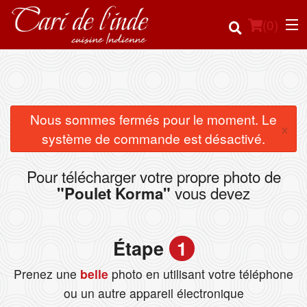
(
0
)
Commander en ligne
Nous sommes fermés pour le moment. Le
×
système de commande est désactivé.
Emplacement
Pour télécharger votre propre photo de
Français
vous devez
"Poulet Korma"
Connection
Étape
1
Inscription
Prenez une
belle
photo en utilisant votre téléphone
Panier (0)
ou un autre appareil électronique