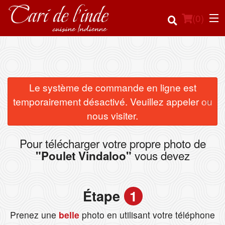
(
0
)
Commander en ligne
Le système de commande en ligne est
×
temporairement désactivé. Veuillez appeler ou
Emplacement
nous visiter.
Français
Pour télécharger votre propre photo de
vous devez
"Poulet Vindaloo"
Connection
Inscription
Étape
1
Panier (0)
Prenez une
belle
photo en utilisant votre téléphone