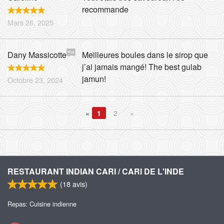
recommande
Mars 26, 2025
Dany Massicotte
Meilleures boules dans le sirop que
j’ai jamais mangé! The best gulab
jamun!
Octobre 23, 2024
«
1
2
»
RESTAURANT INDIAN CARI / CARI DE L'INDE
(
18
avis)
Repas: Cuisine indienne