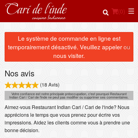
(
0
)
Le système de commande en ligne est
×
temporairement désactivé. Veuillez appeler ou
Commander en ligne
nous visiter.
Emplacement
Nos avis
Français
(18 Avis)
Votre confiance est notre principale préoccupation, c'est pourquoi Restaurant
Connection
Indian Cari / Cari de l'inde ne peut pas modifier ou supprimer ses commentaires.
Aimez-vous Restaurant Indian Cari / Cari de l'inde? Nous
Inscription
apprécions le temps que vous prenez pour écrire vos
impressions. Aidez les clients comme vous à prendre une
Panier (0)
bonne décision.