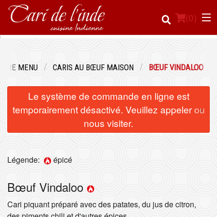
(
0
)
OTRE MENU
CARIS AU BŒUF MAISON
BŒUF VINDALOO
Commander en ligne
Le système de commande en ligne est
Emplacement
×
temporairement désactivé. Veuillez appeler ou
nous visiter.
Français
Connection
Légende:
épicé
Inscription
Bœuf Vindaloo
Panier (0)
Cari piquant préparé avec des patates, du jus de citron,
des piments chili et d'autres épices.