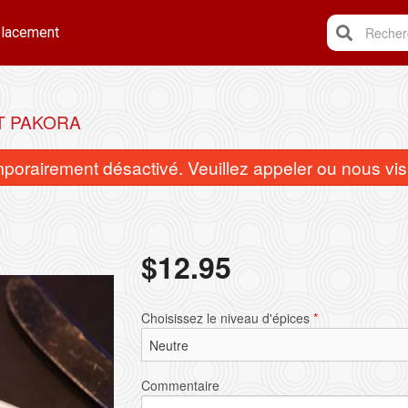
lacement
Recherc
T PAKORA
rairement désactivé. Veuillez appeler ou nous visi
$
12.95
Poulet au curry
Papadam
Choisissez le niveau d'épices
*
$16.95
$3.95
Commentaire