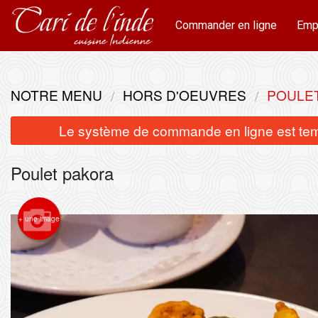
Commander en ligne
Emp
NOTRE MENU
HORS D'OEUVRES
POULE
Le système de commande en ligne est tempo
Poulet pakora
+ une image