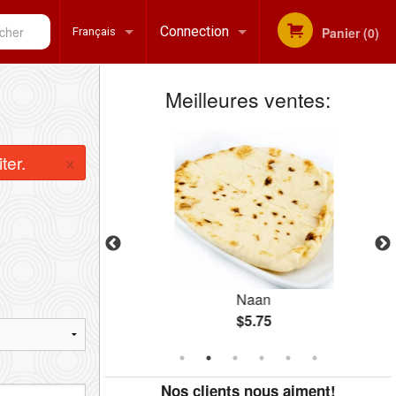
her
Connection
Panier (0)
Français
Meilleures ventes:
Inscription
Français
×
ter.
English
Naan
$5.75
Nos clients nous aiment!