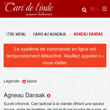
(
0
)
NOTRE MENU
CARIS AU AGNEAUX
AGNEAU DANSAK
Commander en ligne
Le système de commande en ligne est
Emplacement
×
temporairement désactivé. Veuillez appeler ou
nous visiter.
Français
Connection
Légende:
épicé
Inscription
Agneau Dansak
Panier (0)
Sucré citronné. Cari spécial à la viande offrant une saveur
douce, aigre de lentilles, de lait et d'une touche de sucre, et