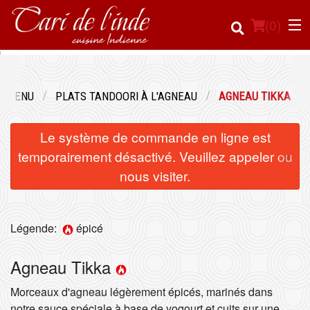
(
0
)
E MENU
PLATS TANDOORI À L'AGNEAU
AGNEAU TIKKA
Commander en ligne
Le système de commande en ligne est
Emplacement
×
temporairement désactivé. Veuillez appeler ou
nous visiter.
Français
Connection
Légende:
épicé
Inscription
Agneau Tikka
Panier (0)
Morceaux d'agneau légèrement épicés, marinés dans
notre sauce spéciale à base de yogourt et cuits sur une