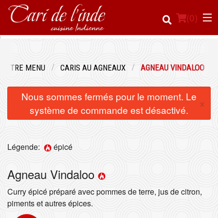
(
0
)
NOTRE MENU
CARIS AU AGNEAUX
AGNEAU VINDALOO
Commander en ligne
Nous sommes fermés pour le moment. Le
×
Emplacement
système de commande est désactivé.
Français
Légende:
épicé
Connection
Agneau Vindaloo
Inscription
Curry épicé préparé avec pommes de terre, jus de citron,
Panier (0)
piments et autres épices.