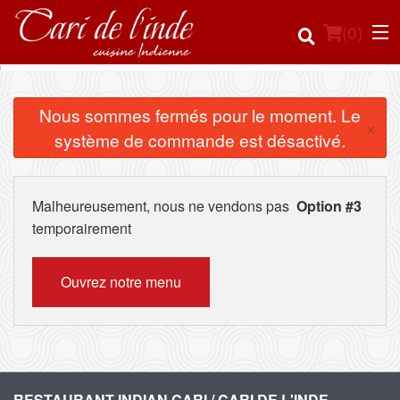
(
0
)
Nous sommes fermés pour le moment. Le
×
système de commande est désactivé.
Commander en ligne
Emplacement
Malheureusement, nous ne vendons pas
Option #3
temporairement
Français
Connection
Ouvrez notre menu
Inscription
Panier (0)
RESTAURANT INDIAN CARI / CARI DE L'INDE