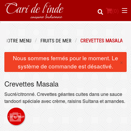
(
0
)
NOTRE MENU
FRUITS DE MER
CREVETTES MASALA
Commander en ligne
Nous sommes fermés pour le moment. Le
×
Emplacement
système de commande est désactivé.
Français
Crevettes Masala
Connection
Sucré/citronné. Crevettes géantes cuites dans une sauce
tandoori spéciale avec crème, raisins Sultana et amandes.
Inscription
+ une image
Panier (0)