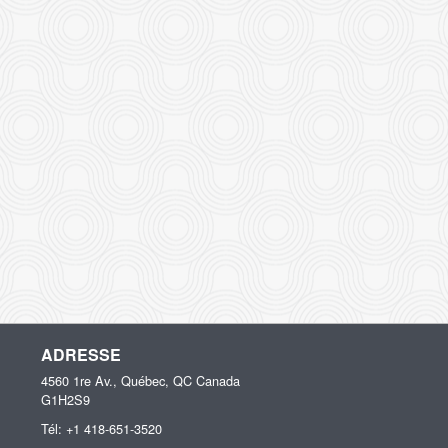
ADRESSE
4560 1re Av., Québec, QC
Canada
G1H2S9
Tél:
+1 418-651-3520