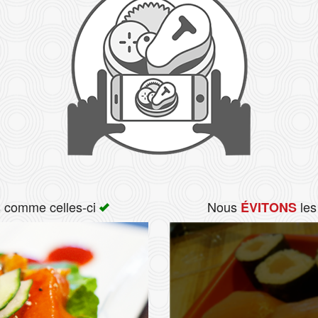
s comme celles-ci
Nous
les
ÉVITONS