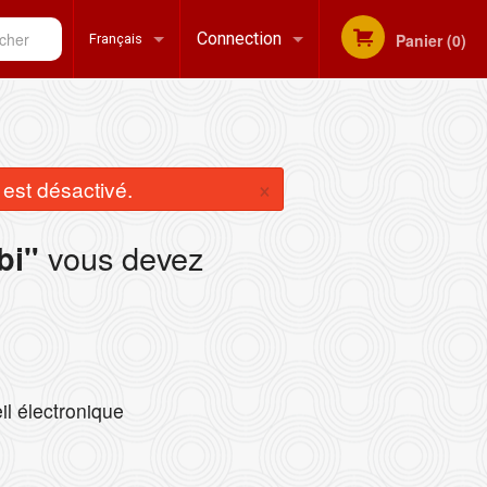
her
Connection
Panier (0)
Français
Inscription
Français
×
st désactivé.
English
vous devez
bi"
il électronique