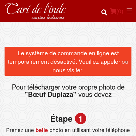
(
0
)
Commander en ligne
Le système de commande en ligne est
×
temporairement désactivé. Veuillez appeler ou
Emplacement
nous visiter.
Français
Pour télécharger votre propre photo de
vous devez
"Bœuf Dupiaza"
Connection
Inscription
Étape
1
Panier (0)
Prenez une
belle
photo en utilisant votre téléphone