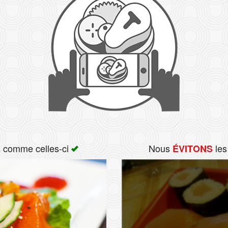
s comme celles-ci
Nous
les
ÉVITONS