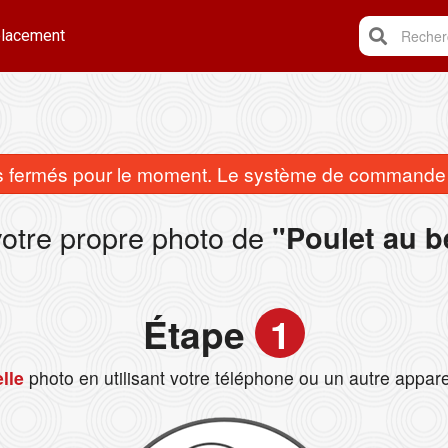
lacement
Recherc
fermés pour le moment. Le système de commande e
votre propre photo de
"Poulet au b
Étape
1
lle
photo en utilisant votre téléphone ou un autre appare