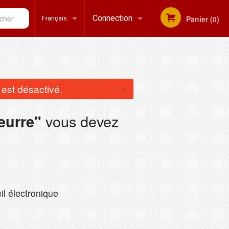
her
Connection
Panier (0)
Français
Inscription
Français
×
st désactivé.
English
vous devez
eurre"
il électronique