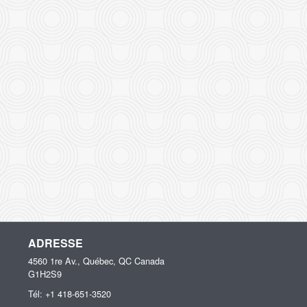
ADRESSE
4560 1re Av., Québec, QC
Canada
G1H2S9
Tél:
+1 418-651-3520