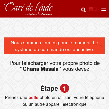
(
0
)
Commander en ligne
Nous sommes fermés pour le moment. Le
×
système de commande est désactivé.
Emplacement
Pour télécharger votre propre photo de
Français
vous devez
"Chana Masala"
Connection
Étape
1
Inscription
Prenez une
belle
photo en utilisant votre téléphone
Panier (0)
ou un autre appareil électronique