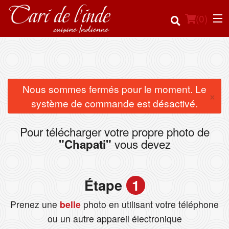
(
0
)
Commander en ligne
Nous sommes fermés pour le moment. Le
×
système de commande est désactivé.
Emplacement
Pour télécharger votre propre photo de
Français
vous devez
"Chapati"
Connection
Étape
1
Inscription
Prenez une
belle
photo en utilisant votre téléphone
Panier (0)
ou un autre appareil électronique