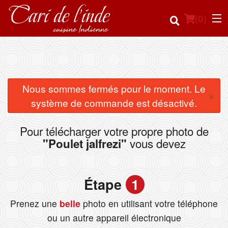
(
0
)
Commander en ligne
Nous sommes fermés pour le moment. Le
×
système de commande est désactivé.
Emplacement
Pour télécharger votre propre photo de
Français
vous devez
"Poulet jalfrezi"
Connection
Étape
1
Inscription
Prenez une
belle
photo en utilisant votre téléphone
Panier (0)
ou un autre appareil électronique