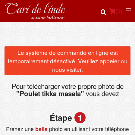
(
0
)
Commander en ligne
Le système de commande en ligne est
×
temporairement désactivé. Veuillez appeler ou
Emplacement
nous visiter.
Français
Pour télécharger votre propre photo de
vous devez
"Poulet tikka masala"
Connection
Inscription
Étape
1
Panier (0)
Prenez une
belle
photo en utilisant votre téléphone