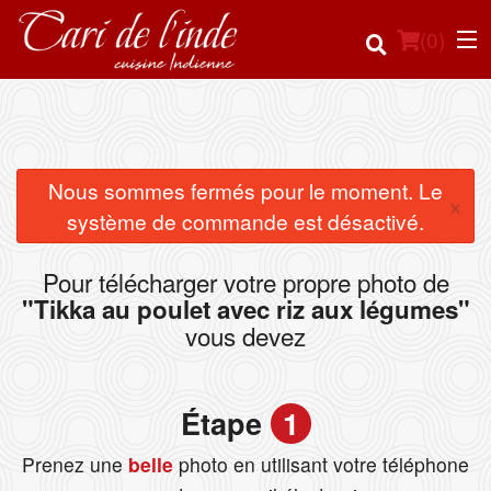
(
0
)
Commander en ligne
Nous sommes fermés pour le moment. Le
×
système de commande est désactivé.
Emplacement
Pour télécharger votre propre photo de
Français
"Tikka au poulet avec riz aux légumes"
vous devez
Connection
Inscription
Étape
1
Panier (0)
Prenez une
belle
photo en utilisant votre téléphone