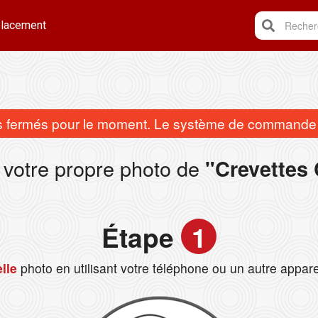
lacement
Recherc
fermés pour le moment. Le système de commande e
 votre propre photo de
"Crevettes 
Étape
1
lle
photo en utilisant votre téléphone ou un autre appare