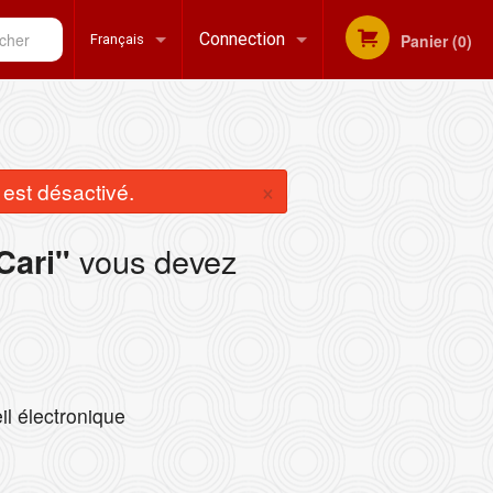
her
Connection
Panier (0)
Français
Inscription
Français
×
st désactivé.
English
vous devez
Cari"
il électronique