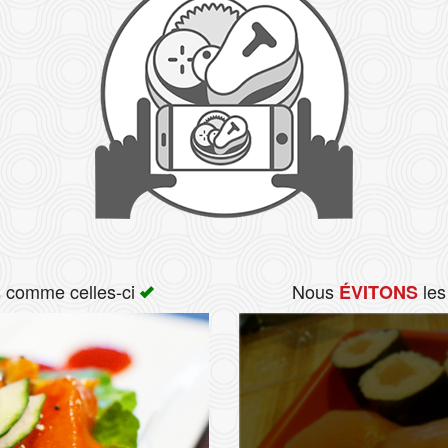
s comme celles-ci
Nous
les
ÉVITONS