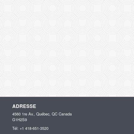
ADRESSE
4560 1re Av., Québec, QC
Canada
G1H2S9
Tél:
+1 418-651-3520