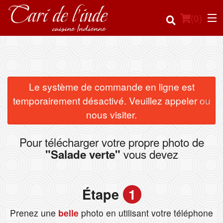
(
0
)
Commander en ligne
Le système de commande en ligne est
×
temporairement désactivé. Veuillez appeler ou
Emplacement
nous visiter.
Français
Pour télécharger votre propre photo de
vous devez
"Salade verte"
Connection
Inscription
Étape
1
Panier (0)
Prenez une
belle
photo en utilisant votre téléphone