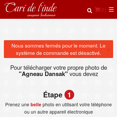
(
0
)
Commander en ligne
Nous sommes fermés pour le moment. Le
×
système de commande est désactivé.
Emplacement
Pour télécharger votre propre photo de
Français
vous devez
"Agneau Dansak"
Connection
Étape
1
Inscription
Prenez une
belle
photo en utilisant votre téléphone
Panier (0)
ou un autre appareil électronique