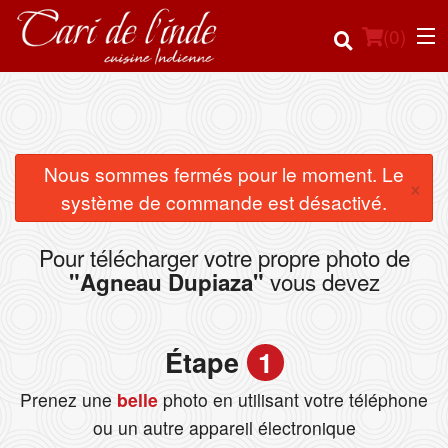
(
0
)
Commander en ligne
Nous sommes fermés pour le moment. Le
×
système de commande est désactivé.
Emplacement
Pour télécharger votre propre photo de
Français
vous devez
"Agneau Dupiaza"
Connection
Étape
1
Inscription
Prenez une
belle
photo en utilisant votre téléphone
Panier (0)
ou un autre appareil électronique