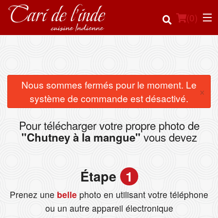
(
0
)
Commander en ligne
Nous sommes fermés pour le moment. Le
×
système de commande est désactivé.
Emplacement
Pour télécharger votre propre photo de
Français
vous devez
"Chutney à la mangue"
Connection
Étape
1
Inscription
Prenez une
belle
photo en utilisant votre téléphone
Panier (0)
ou un autre appareil électronique