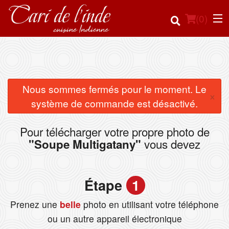
(
0
)
Commander en ligne
Nous sommes fermés pour le moment. Le
×
système de commande est désactivé.
Emplacement
Pour télécharger votre propre photo de
Français
vous devez
"Soupe Multigatany"
Connection
Étape
1
Inscription
Prenez une
belle
photo en utilisant votre téléphone
Panier (0)
ou un autre appareil électronique