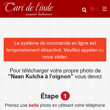
(
0
)
Commander en ligne
Le système de commande en ligne est
×
temporairement désactivé. Veuillez appeler ou
Emplacement
nous visiter.
Français
Pour télécharger votre propre photo de
vous devez
"Naan Kulcha à l'oignon"
Connection
Inscription
Étape
1
Panier (0)
Prenez une
belle
photo en utilisant votre téléphone