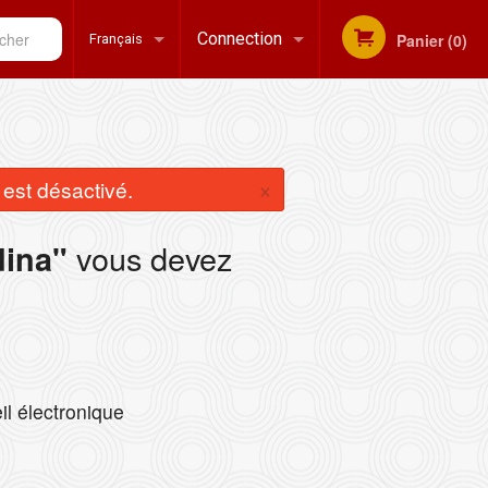
her
Connection
Panier (0)
Français
Inscription
Français
×
st désactivé.
English
vous devez
dina"
il électronique