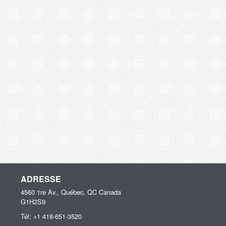
ADRESSE
4560 1re Av., Québec, QC
Canada
G1H2S9
Tél:
+1 418-651-3520