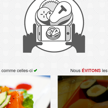
s comme celles-ci
Nous
les
ÉVITONS