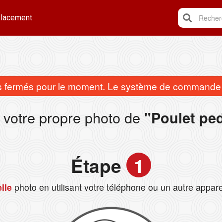
lacement
Recherc
fermés pour le moment. Le système de commande e
 votre propre photo de
"Poulet pe
Étape
1
lle
photo en utilisant votre téléphone ou un autre appare