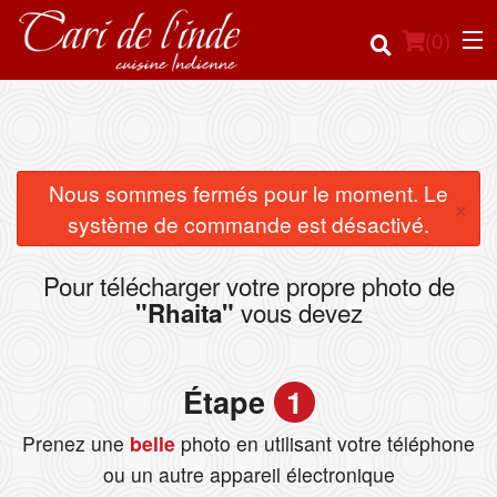
(
0
)
Commander en ligne
Nous sommes fermés pour le moment. Le
×
système de commande est désactivé.
Emplacement
Pour télécharger votre propre photo de
Français
vous devez
"Rhaita"
Connection
Étape
1
Inscription
Prenez une
belle
photo en utilisant votre téléphone
Panier (0)
ou un autre appareil électronique