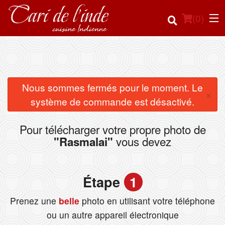
(
0
)
Commander en ligne
Nous sommes fermés pour le moment. Le
×
système de commande est désactivé.
Emplacement
Pour télécharger votre propre photo de
Français
vous devez
"Rasmalai"
Connection
Étape
1
Inscription
Prenez une
belle
photo en utilisant votre téléphone
Panier (0)
ou un autre appareil électronique