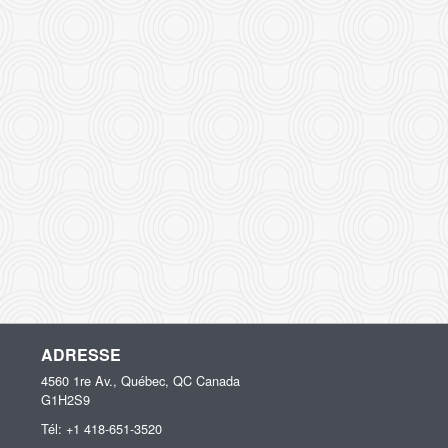
ADRESSE
4560 1re Av., Québec, QC
Canada
G1H2S9
Tél:
+1 418-651-3520