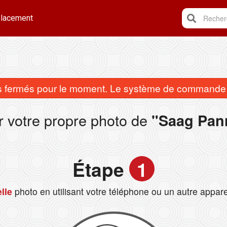
lacement
Recherc
fermés pour le moment. Le système de commande e
r votre propre photo de
"Saag Pan
Étape
1
lle
photo en utilisant votre téléphone ou un autre appare