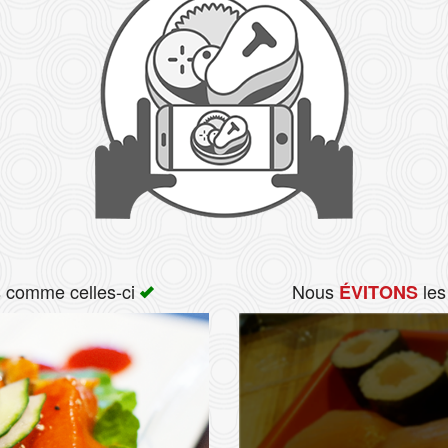
s comme celles-ci
Nous
les
ÉVITONS