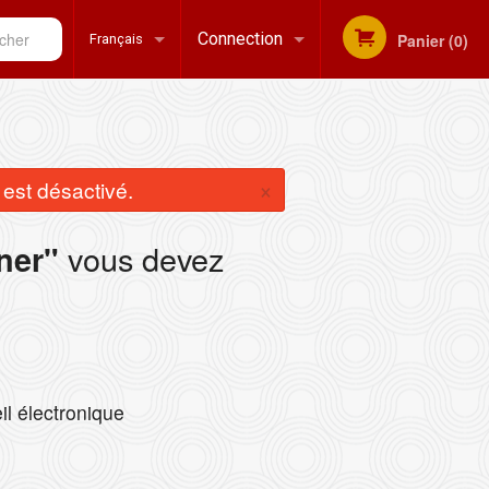
her
Connection
Panier (0)
Français
Inscription
Français
×
st désactivé.
English
vous devez
ner"
il électronique