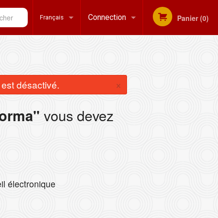
her
Connection
Panier (0)
Français
Inscription
Français
×
st désactivé.
English
vous devez
Korma"
il électronique