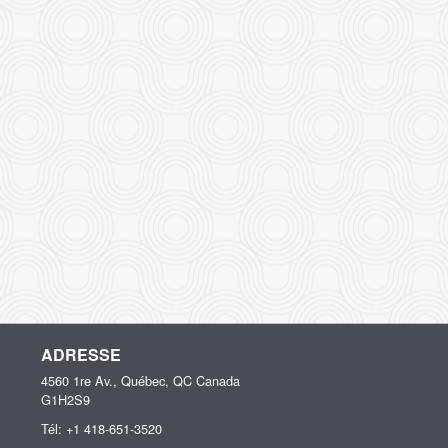
ADRESSE
4560 1re Av., Québec, QC
Canada
G1H2S9
Tél:
+1 418-651-3520