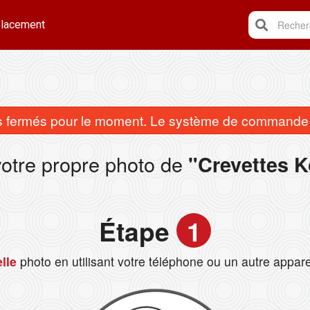
lacement
Recherc
fermés pour le moment. Le système de commande e
votre propre photo de
"Crevettes 
Étape
1
lle
photo en utilisant votre téléphone ou un autre appare