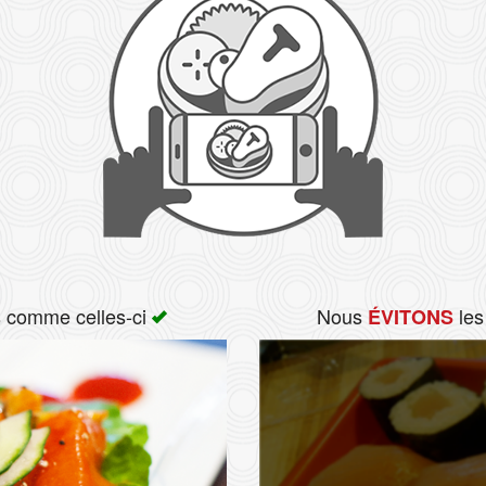
s comme celles-ci
Nous
les
ÉVITONS