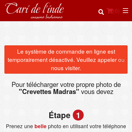
(
0
)
Commander en ligne
Le système de commande en ligne est
×
temporairement désactivé. Veuillez appeler ou
Emplacement
nous visiter.
Français
Pour télécharger votre propre photo de
vous devez
"Crevettes Madras"
Connection
Inscription
Étape
1
Panier (0)
Prenez une
belle
photo en utilisant votre téléphone