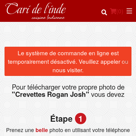
(
0
)
Commander en ligne
Le système de commande en ligne est
×
temporairement désactivé. Veuillez appeler ou
Emplacement
nous visiter.
Français
Pour télécharger votre propre photo de
vous devez
"Crevettes Rogan Josh"
Connection
Inscription
Étape
1
Panier (0)
Prenez une
belle
photo en utilisant votre téléphone