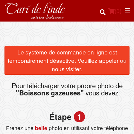
(
0
)
Commander en ligne
Le système de commande en ligne est
×
temporairement désactivé. Veuillez appeler ou
Emplacement
nous visiter.
Français
Pour télécharger votre propre photo de
vous devez
"Boissons gazeuses"
Connection
Inscription
Étape
1
Panier (0)
Prenez une
belle
photo en utilisant votre téléphone