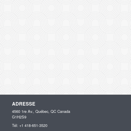
ADRESSE
4560 1re Av., Québec, QC
Canada
G1H2S9
Tél:
+1 418-651-3520