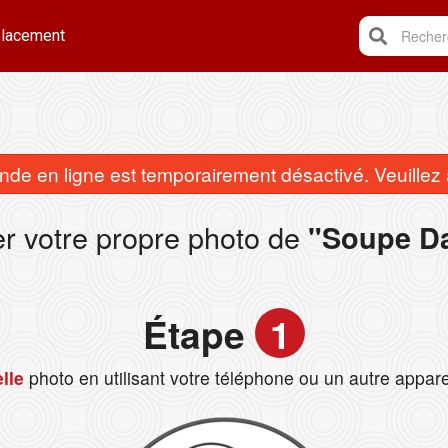
lacement
Recherc
 en ligne est temporairement désactivé. Veuillez a
er votre propre photo de
"Soupe Da
Étape
1
lle
photo en utilisant votre téléphone ou un autre appare