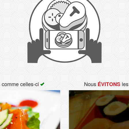
s comme celles-ci
Nous
les
ÉVITONS