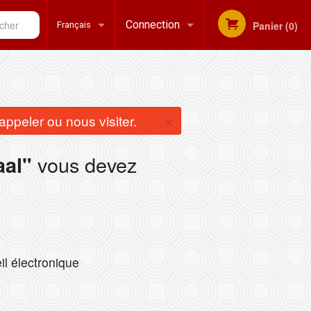
her
Connection
Panier (0)
Français
Inscription
Français
×
ppeler ou nous visiter.
English
vous devez
al"
il électronique