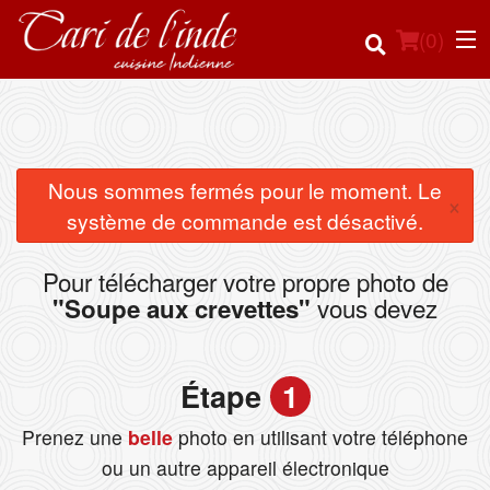
(
0
)
Commander en ligne
Nous sommes fermés pour le moment. Le
×
système de commande est désactivé.
Emplacement
Pour télécharger votre propre photo de
Français
vous devez
"Soupe aux crevettes"
Connection
Étape
1
Inscription
Prenez une
belle
photo en utilisant votre téléphone
Panier (0)
ou un autre appareil électronique