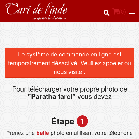
(
0
)
Commander en ligne
Le système de commande en ligne est
×
temporairement désactivé. Veuillez appeler ou
Emplacement
nous visiter.
Français
Pour télécharger votre propre photo de
vous devez
"Paratha farci"
Connection
Inscription
Étape
1
Panier (0)
Prenez une
belle
photo en utilisant votre téléphone