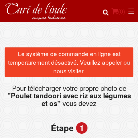
(
0
)
Commander en ligne
Le système de commande en ligne est
×
temporairement désactivé. Veuillez appeler ou
Emplacement
nous visiter.
Français
Pour télécharger votre propre photo de
"Poulet tandoori avec riz aux légumes
Connection
vous devez
et os"
Inscription
Étape
1
Panier (0)