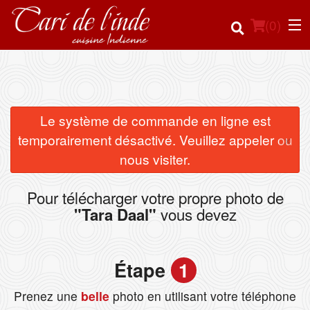
(
0
)
Commander en ligne
Le système de commande en ligne est
×
temporairement désactivé. Veuillez appeler ou
Emplacement
nous visiter.
Français
Pour télécharger votre propre photo de
vous devez
"Tara Daal"
Connection
Inscription
Étape
1
Panier (0)
Prenez une
belle
photo en utilisant votre téléphone