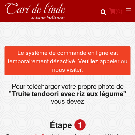
(
0
)
Commander en ligne
Le système de commande en ligne est
×
temporairement désactivé. Veuillez appeler ou
Emplacement
nous visiter.
Français
Pour télécharger votre propre photo de
"Truite tandoori avec riz aux légume"
Connection
vous devez
Inscription
Étape
1
Panier (0)