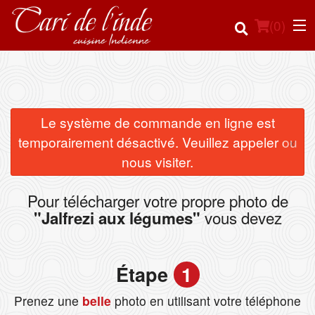
(
0
)
Commander en ligne
Le système de commande en ligne est
×
temporairement désactivé. Veuillez appeler ou
Emplacement
nous visiter.
Français
Pour télécharger votre propre photo de
vous devez
"Jalfrezi aux légumes"
Connection
Inscription
Étape
1
Panier (0)
Prenez une
belle
photo en utilisant votre téléphone