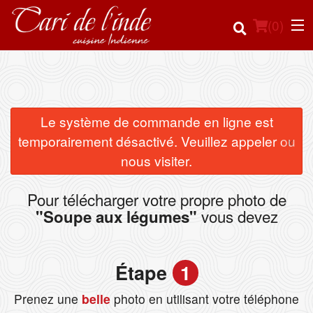
(
0
)
Commander en ligne
Le système de commande en ligne est
×
temporairement désactivé. Veuillez appeler ou
Emplacement
nous visiter.
Français
Pour télécharger votre propre photo de
vous devez
"Soupe aux légumes"
Connection
Inscription
Étape
1
Panier (0)
Prenez une
belle
photo en utilisant votre téléphone