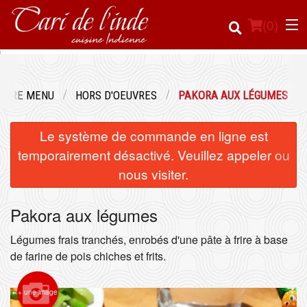
(
0
)
OTRE MENU
HORS D'OEUVRES
PAKORA AUX LÉGUMES
Commander en ligne
Le système de commande en ligne est
Emplacement
×
temporairement désactivé. Veuillez appeler ou
nous visiter.
Français
Pakora aux légumes
Connection
Légumes frais tranchés, enrobés d'une pâte à frire à base
Inscription
de farine de pois chiches et frits.
Panier (0)
+ une image